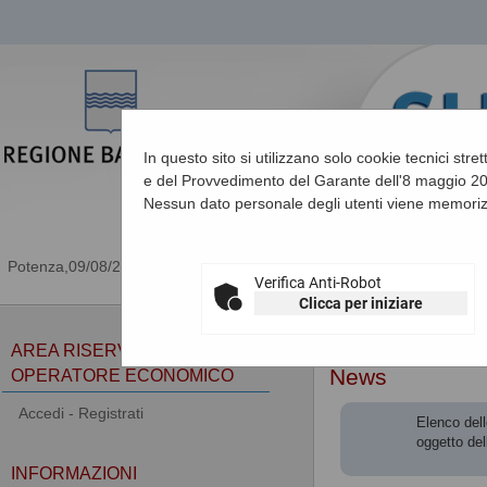
In questo sito si utilizzano solo cookie tecnici stre
e del Provvedimento del Garante dell'8 maggio 201
Nessun dato personale degli utenti viene memoriz
09/08/2026 14:50
Verifica Anti-Robot
Clicca per iniziare
Sei qui:
Home
AREA RISERVATA
News
OPERATORE ECONOMICO
Accedi - Registrati
Elenco dell
oggetto del
INFORMAZIONI