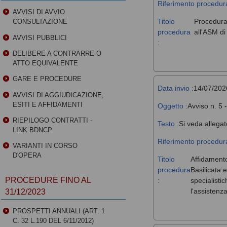
Riferimento procedura
AVVISI DI AVVIO
Titolo
Procedura 
CONSULTAZIONE
procedura
all'ASM d
AVVISI PUBBLICI
:
DELIBERE A CONTRARRE O
ATTO EQUIVALENTE
GARE E PROCEDURE
Data invio :
14/07/202
AVVISI DI AGGIUDICAZIONE,
ESITI E AFFIDAMENTI
Oggetto :
Avviso n. 5 
RIEPILOGO CONTRATTI -
Testo :
Si veda allegat
LINK BDNCP
Riferimento procedura
VARIANTI IN CORSO
D'OPERA
Titolo
Affidamento
procedura
Basilicata 
PROCEDURE FINO AL
:
specialisti
l'assistenz
31/12/2023
PROSPETTI ANNUALI (ART. 1
C. 32 L.190 DEL 6/11/2012)