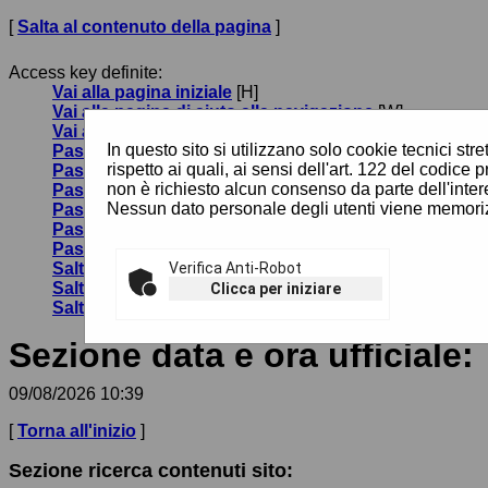
[
Salta al contenuto della pagina
]
Access key definite:
Vai alla pagina iniziale
[H]
Vai alla pagina di aiuto alla navigazione
[W]
Vai alla mappa del sito
[Y]
In questo sito si utilizzano solo cookie tecnici st
Passa al testo con caratteri di dimensione standard
[
rispetto ai quali, ai sensi dell'art. 122 del codi
Passa al testo con caratteri di dimensione grande
[B]
non è richiesto alcun consenso da parte dell'inter
Passa al testo con caratteri di dimensione molto gra
Nessun dato personale degli utenti viene memoriz
Passa alla visualizzazione grafica
[G]
Passa alla visualizzazione solo testo
[T]
Passa alla visualizzazione in alto contrasto e solo te
Salta alla ricerca di contenuti
Verifica Anti-Robot
[S]
Salta al menù
[1]
Clicca per iniziare
Salta al contenuto della pagina
[2]
Sezione data e ora ufficiale:
09/08/2026 10:39
[
Torna all'inizio
]
Sezione ricerca contenuti sito: