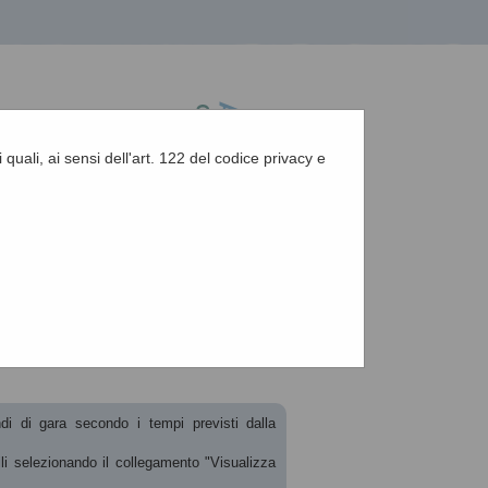
 quali, ai sensi dell'art. 122 del codice privacy e
A
-
A
-
|
Grafica
-
Testo
-
Alto contrasto
A
ndi di gara secondo i tempi previsti dalla
ili selezionando il collegamento "Visualizza