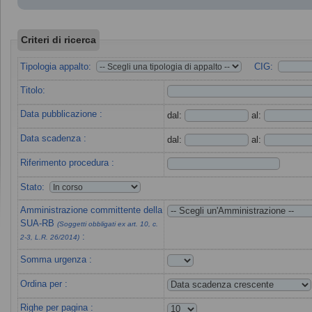
Criteri di ricerca
Tipologia appalto:
CIG:
Titolo:
Data pubblicazione :
dal:
al:
Data scadenza :
dal:
al:
Riferimento procedura :
Stato:
Amministrazione committente della
SUA-RB
(Soggetti obbligati ex art. 10, c.
:
2-3, L.R. 26/2014)
Somma urgenza :
Ordina per :
Righe per pagina :