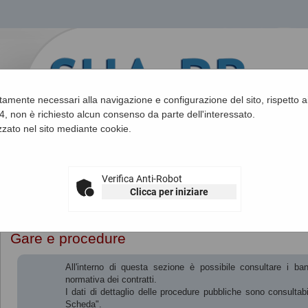
ettamente necessari alla navigazione e configurazione del sito, rispetto ai
, non è richiesto alcun consenso da parte dell'interessato.
zato nel sito mediante cookie.
Verifica Anti-Robot
Clicca per iniziare
Sei qui:
Home
Gare e procedure
All'interno di questa sezione è possibile consultare i ba
normativa dei contratti.
I dati di dettaglio delle procedure pubbliche sono consultab
Scheda".