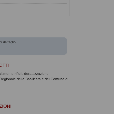
di dettaglio.
OTTI
timento rifiuti, derattizzazione,
o Regionale della Basilicata e del Comune di
ZIONI