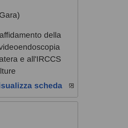
Gara)
affidamento della
r videoendoscopia
atera e all'IRCCS
lture
isualizza scheda