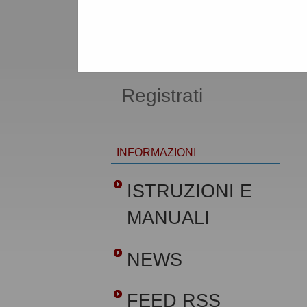
AREA RISERVATA
OPERATORE ECONOMICO
Accedi -
Registrati
INFORMAZIONI
ISTRUZIONI E
MANUALI
NEWS
FEED RSS