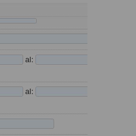
al:
al: