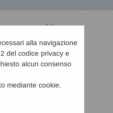
necessari alla navigazione
122 del codice privacy e
chiesto alcun consenso
-
Testo
-
Alto contrasto
to mediante cookie.