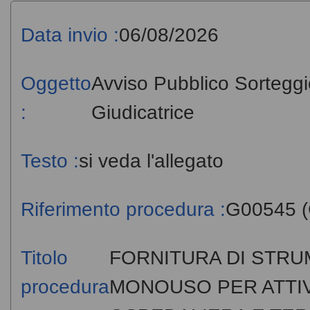
Data invio :
06/08/2026
Oggetto
Avviso Pubblico Sortegg
:
Giudicatrice
Testo :
si veda l'allegato
Riferimento procedura :
G00545 (
Titolo
FORNITURA DI STRU
procedura
MONOUSO PER ATTIV