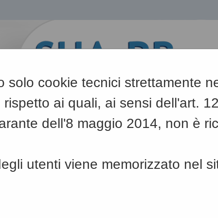
ano solo cookie tecnici strettamente 
 rispetto ai quali, ai sensi dell'art. 
rante dell'8 maggio 2014, non è ri
A
-
A
-
|
Grafica
A
gli utenti viene memorizzato nel si
Sei qui:
Home