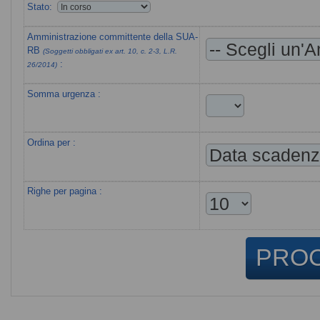
Stato:
Amministrazione committente della SUA-
RB
(Soggetti obbligati ex art. 10, c. 2-3, L.R.
:
26/2014)
Somma urgenza :
Ordina per :
Righe per pagina :