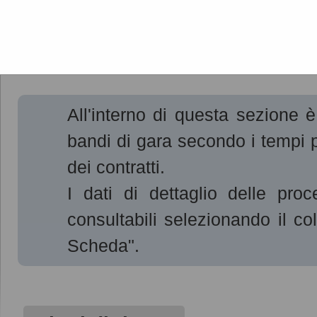
Gare e procedure
All'interno di questa sezione è
bandi di gara secondo i tempi p
dei contratti.
I dati di dettaglio delle pro
consultabili selezionando il c
Scheda".