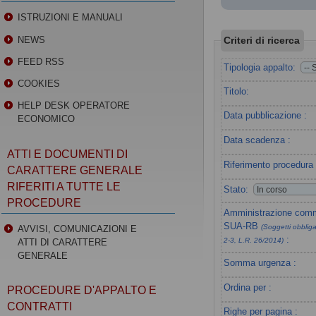
ISTRUZIONI E MANUALI
Criteri di ricerca
NEWS
FEED RSS
Tipologia appalto:
COOKIES
Titolo:
HELP DESK OPERATORE
Data pubblicazione :
ECONOMICO
Data scadenza :
ATTI E DOCUMENTI DI
Riferimento procedura 
CARATTERE GENERALE
RIFERITI A TUTTE LE
Stato:
PROCEDURE
Amministrazione commi
SUA-RB
(Soggetti obbligat
AVVISI, COMUNICAZIONI E
:
2-3, L.R. 26/2014)
ATTI DI CARATTERE
GENERALE
Somma urgenza :
Ordina per :
PROCEDURE D'APPALTO E
CONTRATTI
Righe per pagina :