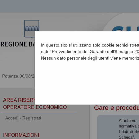
In questo sito si utilizzano solo cookie tecnici stre
e del Provvedimento del Garante dell'8 maggio 201
Nessun dato personale degli utenti viene memoriz
06/08/2026 12:38
Sei qui:
Home
AREA RISERVATA
Gare e proced
OPERATORE ECONOMICO
Accedi - Registrati
All'intern
normativa d
I dati di d
INFORMAZIONI
Scheda".