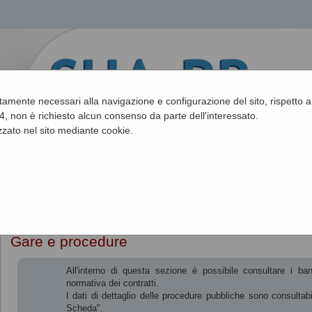
ettamente necessari alla navigazione e configurazione del sito, rispetto ai
, non è richiesto alcun consenso da parte dell'interessato.
zato nel sito mediante cookie.
Sei qui:
Home
Gare e procedure
All'interno di questa sezione è possibile consultare i ba
normativa dei contratti.
I dati di dettaglio delle procedure pubbliche sono consultab
Scheda".