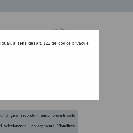
 quali, ai sensi dell'art. 122 del codice privacy e
A
-
A
-
|
Grafica
-
Testo
-
Alto contrasto
A
ndi di gara secondo i tempi previsti dalla
ili selezionando il collegamento "Visualizza