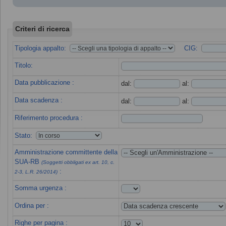
Criteri di ricerca
Tipologia appalto:
CIG:
Titolo:
Data pubblicazione :
dal:
al:
Data scadenza :
dal:
al:
Riferimento procedura :
Stato:
Amministrazione committente della
SUA-RB
(Soggetti obbligati ex art. 10, c.
:
2-3, L.R. 26/2014)
Somma urgenza :
Ordina per :
Righe per pagina :