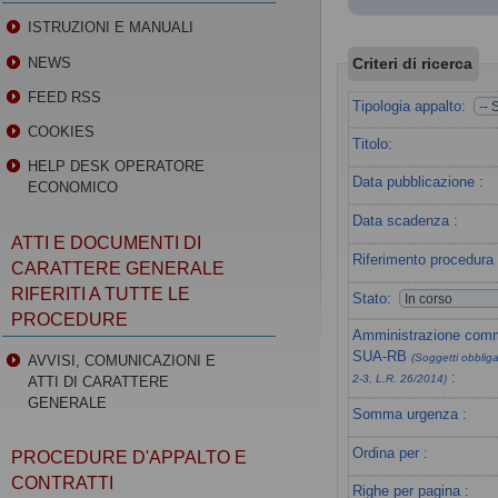
ISTRUZIONI E MANUALI
Criteri di ricerca
NEWS
FEED RSS
Tipologia appalto:
COOKIES
Titolo:
HELP DESK OPERATORE
Data pubblicazione :
ECONOMICO
Data scadenza :
ATTI E DOCUMENTI DI
Riferimento procedura 
CARATTERE GENERALE
RIFERITI A TUTTE LE
Stato:
PROCEDURE
Amministrazione commi
SUA-RB
(Soggetti obbligat
AVVISI, COMUNICAZIONI E
:
2-3, L.R. 26/2014)
ATTI DI CARATTERE
GENERALE
Somma urgenza :
Ordina per :
PROCEDURE D'APPALTO E
CONTRATTI
Righe per pagina :