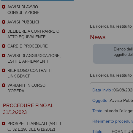
AVVISI DI AVVIO
CONSULTAZIONE
AVVISI PUBBLICI
La ricerca ha restituito 0
DELIBERE A CONTRARRE O
News
ATTO EQUIVALENTE
GARE E PROCEDURE
Elenco dell
oggetto del
AVVISI DI AGGIUDICAZIONE,
ESITI E AFFIDAMENTI
RIEPILOGO CONTRATTI -
La ricerca ha restituito 
LINK BDNCP
VARIANTI IN CORSO
Data invio :
06/08/202
D'OPERA
Oggetto :
Avviso Pubb
PROCEDURE FINO AL
Testo :
si veda l'allega
31/12/2023
Riferimento procedura
PROSPETTI ANNUALI (ART. 1
C. 32 L.190 DEL 6/11/2012)
Titolo
FORNITUR