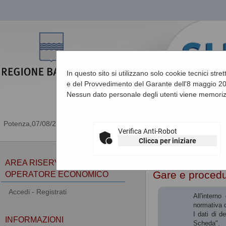
In questo sito si utilizzano solo cookie tecnici stre
e del Provvedimento del Garante dell'8 maggio 201
Nessun dato personale degli utenti viene memoriz
07/08/2026 11:20
Verifica Anti-Robot
Clicca per iniziare
Sei qui:
Home
AREA RISERVATA
Gare e proced
OPERATORE ECONOMICO
Accedi - Registrati
All'intern
normativa d
I dati di d
INFORMAZIONI
Scheda".