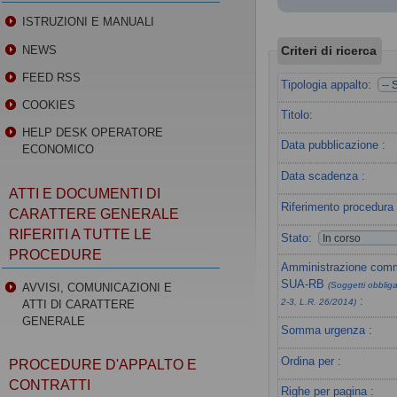
ISTRUZIONI E MANUALI
Criteri di ricerca
NEWS
FEED RSS
Tipologia appalto:
COOKIES
Titolo:
HELP DESK OPERATORE
Data pubblicazione :
ECONOMICO
Data scadenza :
ATTI E DOCUMENTI DI
Riferimento procedura 
CARATTERE GENERALE
RIFERITI A TUTTE LE
Stato:
PROCEDURE
Amministrazione commi
SUA-RB
(Soggetti obbligat
AVVISI, COMUNICAZIONI E
:
2-3, L.R. 26/2014)
ATTI DI CARATTERE
GENERALE
Somma urgenza :
Ordina per :
PROCEDURE D'APPALTO E
CONTRATTI
Righe per pagina :