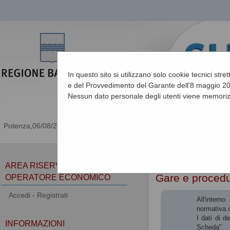
In questo sito si utilizzano solo cookie tecnici stre
e del Provvedimento del Garante dell'8 maggio 201
Nessun dato personale degli utenti viene memoriz
06/08/2026 05:06
Sei qui:
Home
AREA RISERVATA
Gare e proced
OPERATORE ECONOMICO
Accedi - Registrati
All'intern
normativa d
I dati di d
INFORMAZIONI
Scheda".