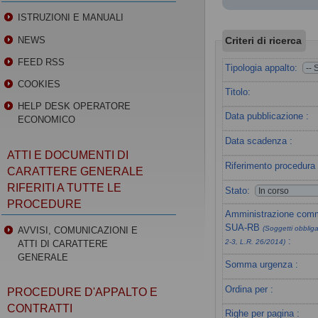
ISTRUZIONI E MANUALI
Criteri di ricerca
NEWS
FEED RSS
Tipologia appalto:
COOKIES
Titolo:
HELP DESK OPERATORE
Data pubblicazione :
ECONOMICO
Data scadenza :
ATTI E DOCUMENTI DI
Riferimento procedura 
CARATTERE GENERALE
RIFERITI A TUTTE LE
Stato:
PROCEDURE
Amministrazione commi
SUA-RB
(Soggetti obbligat
AVVISI, COMUNICAZIONI E
:
2-3, L.R. 26/2014)
ATTI DI CARATTERE
GENERALE
Somma urgenza :
Ordina per :
PROCEDURE D'APPALTO E
CONTRATTI
Righe per pagina :