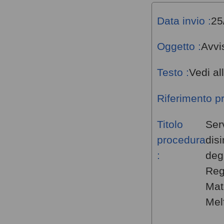
Data invio :
25
Oggetto :
Avvi
Testo :
Vedi al
Riferimento p
Titolo
Serv
procedura
dis
:
degl
Reg
Mat
Melf