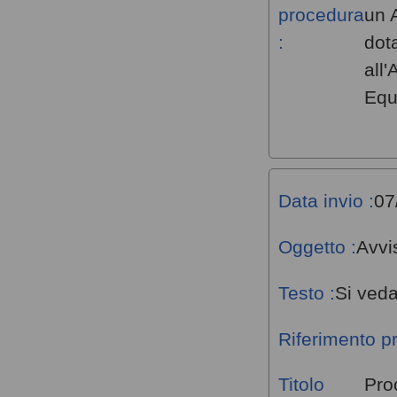
procedura
un 
:
dot
all
Equ
Data invio :
07
Oggetto :
Avvi
Testo :
Si veda
Riferimento p
Titolo
Proc