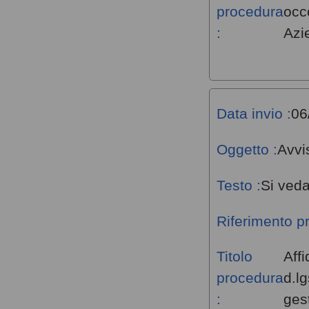
procedura
occ
:
Azi
Data invio :
06
Oggetto :
Avvi
Testo :
Si veda
Riferimento p
Titolo
Affi
procedura
d.l
:
gest