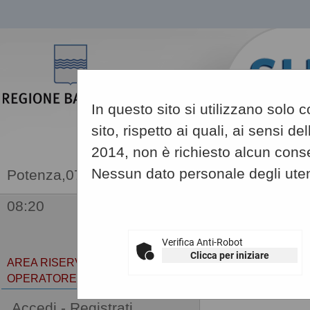
In questo sito si utilizzano solo
sito, rispetto ai quali, ai sensi 
2014, non è richiesto alcun conse
Nessun dato personale degli uten
07/08/2026
08:20
Sei qui:
Home
Verifica Anti-Robot
Clicca per iniziare
AREA RISERVATA
OPERATORE ECONOMICO
Gare e pr
Accedi - Registrati