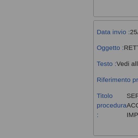
Data invio :
25
Oggetto :
RET
Testo :
Vedi al
Riferimento p
Titolo
SER
procedura
AC
:
IMP