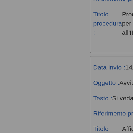
Titolo
Pro
procedura
per
:
all
Data invio :
14
Oggetto :
Avvi
Testo :
Si veda
Riferimento p
Titolo
Aff