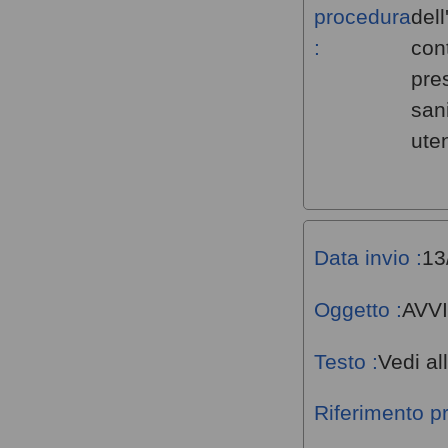
procedura
dell
:
con
pres
san
ute
Data invio :
13
Oggetto :
AVV
Testo :
Vedi al
Riferimento p