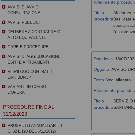
Riferimento procedura
AVVISI DI AVVIO
Titolo
Affidamento
CONSULTAZIONE
procedura
Basilicata 
AVVISI PUBBLICI
:
specialisti
l'assistenz
DELIBERE A CONTRARRE O
ATTO EQUIVALENTE
GARE E PROCEDURE
AVVISI DI AGGIUDICAZIONE,
Data invio :
13/07/202
ESITI E AFFIDAMENTI
Oggetto :
AVVISO UR
RIEPILOGO CONTRATTI -
LINK BDNCP
Testo :
Vedi allegato
VARIANTI IN CORSO
Riferimento procedura
D'OPERA
Titolo
SERVIZIO 
PROCEDURE FINO AL
procedura
SANITARIO
:
31/12/2023
PROSPETTI ANNUALI (ART. 1
C. 32 L.190 DEL 6/11/2012)