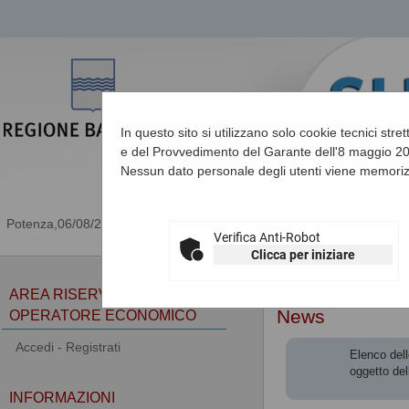
In questo sito si utilizzano solo cookie tecnici stre
e del Provvedimento del Garante dell'8 maggio 201
Nessun dato personale degli utenti viene memoriz
06/08/2026 15:00
Verifica Anti-Robot
Clicca per iniziare
Sei qui:
Home
AREA RISERVATA
News
OPERATORE ECONOMICO
Accedi - Registrati
Elenco dell
oggetto del
INFORMAZIONI