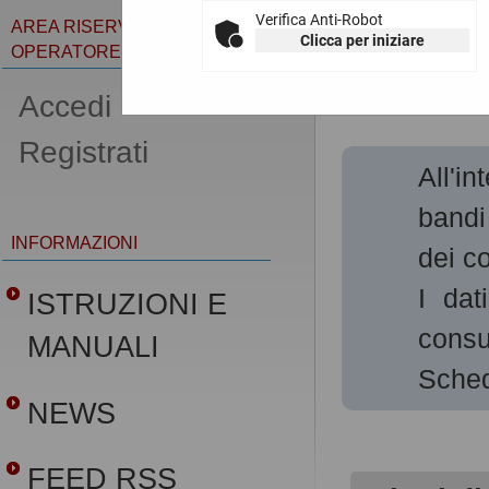
Verifica Anti-Robot
AREA RISERVATA
Clicca per iniziare
OPERATORE ECONOMICO
Gare e 
Accedi -
Registrati
All'i
bandi
INFORMAZIONI
dei co
I dat
ISTRUZIONI E
consu
MANUALI
Sched
NEWS
FEED RSS