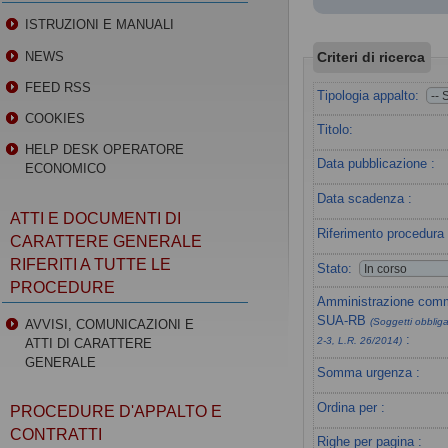
ISTRUZIONI E MANUALI
Criteri di ricerca
NEWS
FEED RSS
Tipologia appalto:
COOKIES
Titolo:
HELP DESK OPERATORE
Data pubblicazione :
ECONOMICO
Data scadenza :
ATTI E DOCUMENTI DI
Riferimento procedura 
CARATTERE GENERALE
RIFERITI A TUTTE LE
Stato:
PROCEDURE
Amministrazione commi
SUA-RB
(Soggetti obbligat
AVVISI, COMUNICAZIONI E
:
2-3, L.R. 26/2014)
ATTI DI CARATTERE
GENERALE
Somma urgenza :
Ordina per :
PROCEDURE D'APPALTO E
CONTRATTI
Righe per pagina :