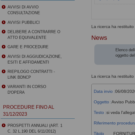
AVVISI DI AVVIO
CONSULTAZIONE
AVVISI PUBBLICI
La ricerca ha restituito 0
DELIBERE A CONTRARRE O
News
ATTO EQUIVALENTE
GARE E PROCEDURE
Elenco dell
oggetto del
AVVISI DI AGGIUDICAZIONE,
ESITI E AFFIDAMENTI
RIEPILOGO CONTRATTI -
La ricerca ha restituito 
LINK BDNCP
VARIANTI IN CORSO
Data invio :
06/08/202
D'OPERA
Oggetto :
Avviso Pubb
PROCEDURE FINO AL
Testo :
si veda l'allega
31/12/2023
Riferimento procedura
PROSPETTI ANNUALI (ART. 1
C. 32 L.190 DEL 6/11/2012)
Titolo
FORNITUR