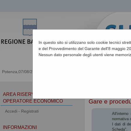
In questo sito si utilizzano solo cookie tecnici stre
e del Provvedimento del Garante dell'8 maggio 201
Nessun dato personale degli utenti viene memoriz
07/08/2026 04:20
Sei qui:
Home
AREA RISERVATA
Gare e proced
OPERATORE ECONOMICO
Accedi - Registrati
All'intern
normativa d
I dati di d
INFORMAZIONI
Scheda".