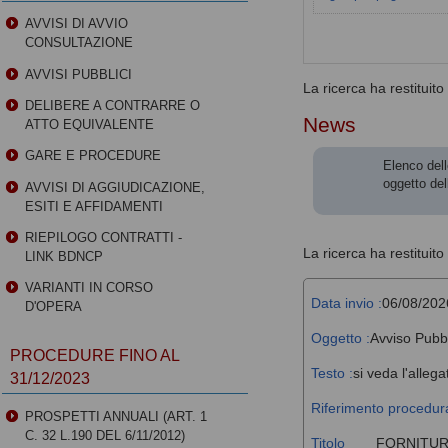
AVVISI DI AVVIO
CONSULTAZIONE
AVVISI PUBBLICI
La ricerca ha restituito 0
DELIBERE A CONTRARRE O
News
ATTO EQUIVALENTE
GARE E PROCEDURE
Elenco dell
oggetto del
AVVISI DI AGGIUDICAZIONE,
ESITI E AFFIDAMENTI
RIEPILOGO CONTRATTI -
La ricerca ha restituito 
LINK BDNCP
VARIANTI IN CORSO
Data invio :
06/08/202
D'OPERA
Oggetto :
Avviso Pubb
PROCEDURE FINO AL
Testo :
si veda l'allega
31/12/2023
Riferimento procedura
PROSPETTI ANNUALI (ART. 1
C. 32 L.190 DEL 6/11/2012)
Titolo
FORNITUR