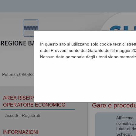
In questo sito si utilizzano solo cookie tecnici stre
e del Provvedimento del Garante dell'8 maggio 201
Nessun dato personale degli utenti viene memoriz
09/08/2026 01:48
Sei qui:
Home
AREA RISERVATA
Gare e proced
OPERATORE ECONOMICO
Accedi - Registrati
All'intern
normativa d
I dati di d
INFORMAZIONI
Scheda".