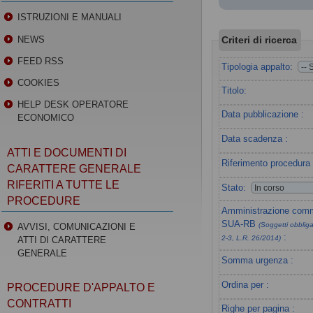
ISTRUZIONI E MANUALI
Criteri di ricerca
NEWS
FEED RSS
Tipologia appalto:
COOKIES
Titolo:
HELP DESK OPERATORE
Data pubblicazione :
ECONOMICO
Data scadenza :
ATTI E DOCUMENTI DI
Riferimento procedura 
CARATTERE GENERALE
RIFERITI A TUTTE LE
Stato:
PROCEDURE
Amministrazione commi
SUA-RB
(Soggetti obbligat
AVVISI, COMUNICAZIONI E
:
2-3, L.R. 26/2014)
ATTI DI CARATTERE
GENERALE
Somma urgenza :
Ordina per :
PROCEDURE D'APPALTO E
CONTRATTI
Righe per pagina :