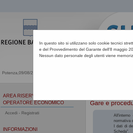
In questo sito si utilizzano solo cookie tecnici stre
e del Provvedimento del Garante dell'8 maggio 201
Nessun dato personale degli utenti viene memoriz
09/08/2026 10:30
Sei qui:
Home
AREA RISERVATA
Gare e proced
OPERATORE ECONOMICO
Accedi - Registrati
All'intern
normativa d
I dati di d
INFORMAZIONI
Scheda".