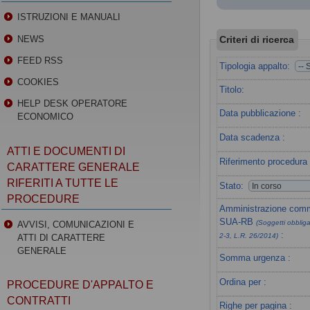
ISTRUZIONI E MANUALI
Criteri di ricerca
NEWS
FEED RSS
Tipologia appalto:
COOKIES
Titolo:
HELP DESK OPERATORE
Data pubblicazione :
ECONOMICO
Data scadenza :
ATTI E DOCUMENTI DI
Riferimento procedura 
CARATTERE GENERALE
RIFERITI A TUTTE LE
Stato:
PROCEDURE
Amministrazione commi
SUA-RB
(Soggetti obbligat
AVVISI, COMUNICAZIONI E
:
2-3, L.R. 26/2014)
ATTI DI CARATTERE
GENERALE
Somma urgenza :
Ordina per :
PROCEDURE D'APPALTO E
CONTRATTI
Righe per pagina :