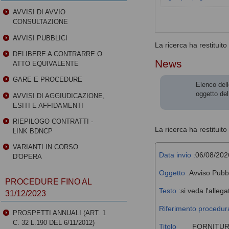
AVVISI DI AVVIO
CONSULTAZIONE
AVVISI PUBBLICI
La ricerca ha restituito 0
DELIBERE A CONTRARRE O
News
ATTO EQUIVALENTE
GARE E PROCEDURE
Elenco dell
oggetto del
AVVISI DI AGGIUDICAZIONE,
ESITI E AFFIDAMENTI
RIEPILOGO CONTRATTI -
La ricerca ha restituito 
LINK BDNCP
VARIANTI IN CORSO
Data invio :
06/08/202
D'OPERA
Oggetto :
Avviso Pubb
PROCEDURE FINO AL
Testo :
si veda l'allega
31/12/2023
Riferimento procedura
PROSPETTI ANNUALI (ART. 1
C. 32 L.190 DEL 6/11/2012)
Titolo
FORNITUR