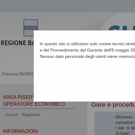
In questo sito si utilizzano solo cookie tecnici stre
e del Provvedimento del Garante dell'8 maggio 201
Nessun dato personale degli utenti viene memoriz
06/08/2026 17:36
Sei qui:
Home
AREA RISERVATA
Gare e proced
OPERATORE ECONOMICO
Accedi - Registrati
All'intern
normativa d
I dati di d
INFORMAZIONI
Scheda".