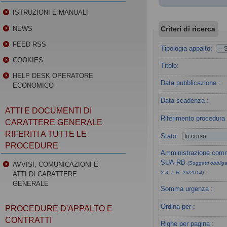
ISTRUZIONI E MANUALI
Criteri di ricerca
NEWS
FEED RSS
Tipologia appalto:
COOKIES
Titolo:
HELP DESK OPERATORE
Data pubblicazione :
ECONOMICO
Data scadenza :
ATTI E DOCUMENTI DI
Riferimento procedura 
CARATTERE GENERALE
RIFERITI A TUTTE LE
Stato:
PROCEDURE
Amministrazione commi
SUA-RB
(Soggetti obbligat
AVVISI, COMUNICAZIONI E
:
2-3, L.R. 26/2014)
ATTI DI CARATTERE
GENERALE
Somma urgenza :
Ordina per :
PROCEDURE D'APPALTO E
CONTRATTI
Righe per pagina :