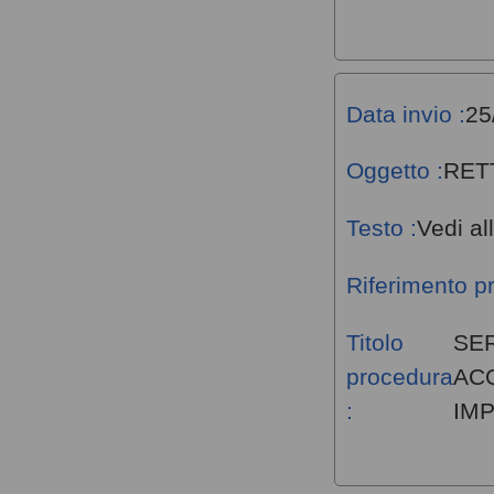
Data invio :
25
Oggetto :
RET
Testo :
Vedi al
Riferimento p
Titolo
SER
procedura
AC
:
IMP