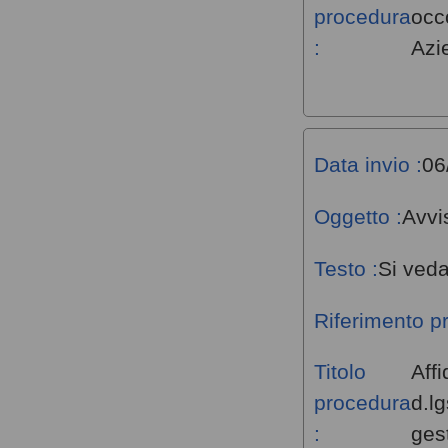
procedura
occ
:
Azi
Data invio :
06
Oggetto :
Avvi
Testo :
Si veda
Riferimento p
Titolo
Affi
procedura
d.l
:
gest