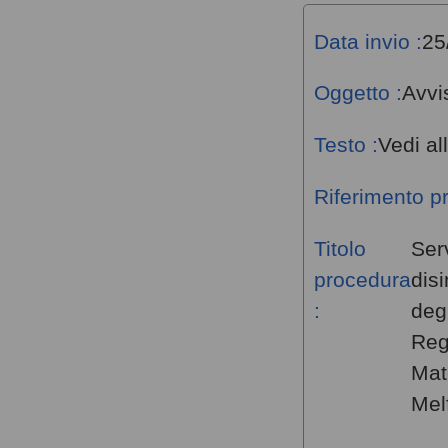
Data invio :
25
Oggetto :
Avvi
Testo :
Vedi al
Riferimento p
Titolo
Serv
procedura
dis
:
degl
Reg
Mat
Melf