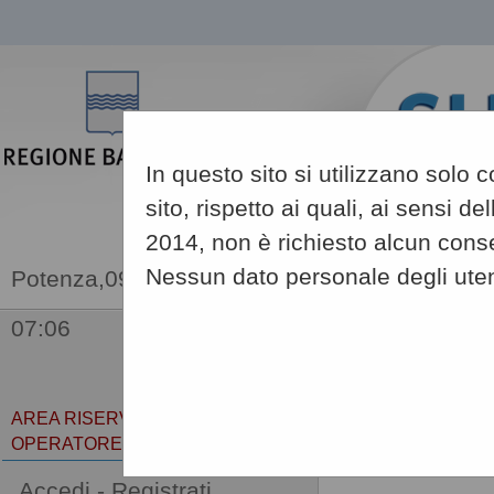
In questo sito si utilizzano solo
sito, rispetto ai quali, ai sensi 
2014, non è richiesto alcun conse
Nessun dato personale degli uten
09/08/2026
07:06
Sei qui:
Home
AREA RISERVATA
OPERATORE ECONOMICO
Gare e pr
Accedi - Registrati