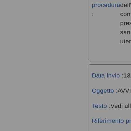
procedura
dell
:
con
pres
san
ute
Data invio :
13
Oggetto :
AVV
Testo :
Vedi al
Riferimento p