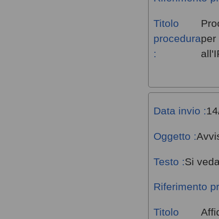
Titolo
Pro
procedura
per
:
all
Data invio :
14
Oggetto :
Avvi
Testo :
Si veda
Riferimento p
Titolo
Aff