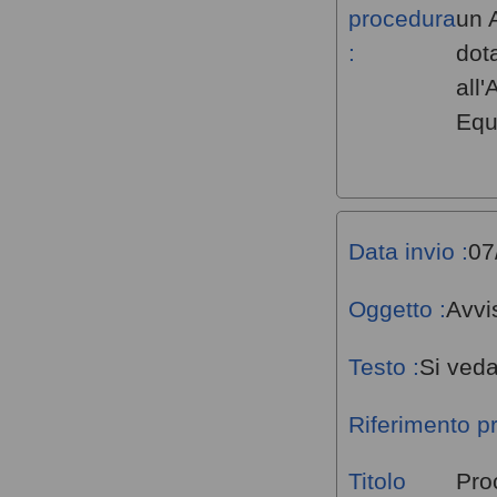
procedura
un 
:
dot
all
Equ
Data invio :
07
Oggetto :
Avvi
Testo :
Si veda
Riferimento p
Titolo
Proc