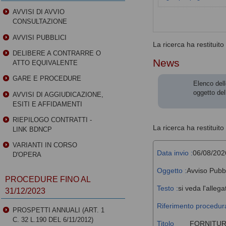
AVVISI DI AVVIO
CONSULTAZIONE
AVVISI PUBBLICI
La ricerca ha restituito 0
DELIBERE A CONTRARRE O
News
ATTO EQUIVALENTE
GARE E PROCEDURE
Elenco dell
oggetto del
AVVISI DI AGGIUDICAZIONE,
ESITI E AFFIDAMENTI
RIEPILOGO CONTRATTI -
La ricerca ha restituito 
LINK BDNCP
VARIANTI IN CORSO
Data invio :
06/08/202
D'OPERA
Oggetto :
Avviso Pubb
PROCEDURE FINO AL
Testo :
si veda l'allega
31/12/2023
Riferimento procedura
PROSPETTI ANNUALI (ART. 1
C. 32 L.190 DEL 6/11/2012)
Titolo
FORNITUR