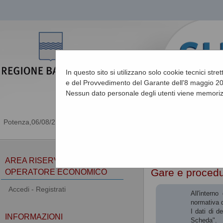
In questo sito si utilizzano solo cookie tecnici stre
e del Provvedimento del Garante dell'8 maggio 201
Nessun dato personale degli utenti viene memoriz
06/08/2026 19:58
Sei qui:
Home
AREA RISERVATA
Gare e proced
OPERATORE ECONOMICO
Accedi - Registrati
All'intern
normativa d
I dati di d
INFORMAZIONI
Scheda".