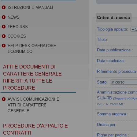
ISTRUZIONI E MANUALI
Criteri di ricerca
NEWS
FEED RSS
Tipologia appalto:
COOKIES
Titolo:
HELP DESK OPERATORE
Data pubblicazione :
ECONOMICO
Data scadenza :
ATTI E DOCUMENTI DI
Riferimento procedura 
CARATTERE GENERALE
RIFERITI A TUTTE LE
Stato:
PROCEDURE
Amministrazione commi
SUA-RB
(Soggetti obbligat
AVVISI, COMUNICAZIONI E
:
2-3, L.R. 26/2014)
ATTI DI CARATTERE
GENERALE
Somma urgenza :
Ordina per :
PROCEDURE D'APPALTO E
CONTRATTI
Righe per pagina :