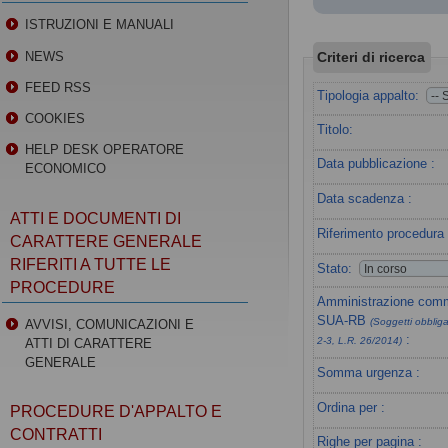
ISTRUZIONI E MANUALI
Criteri di ricerca
NEWS
FEED RSS
Tipologia appalto:
COOKIES
Titolo:
HELP DESK OPERATORE
Data pubblicazione :
ECONOMICO
Data scadenza :
ATTI E DOCUMENTI DI
Riferimento procedura 
CARATTERE GENERALE
RIFERITI A TUTTE LE
Stato:
PROCEDURE
Amministrazione commi
SUA-RB
(Soggetti obbligat
AVVISI, COMUNICAZIONI E
:
2-3, L.R. 26/2014)
ATTI DI CARATTERE
GENERALE
Somma urgenza :
Ordina per :
PROCEDURE D'APPALTO E
CONTRATTI
Righe per pagina :