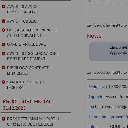
AVVISI DI AVVIO
CONSULTAZIONE
AVVISI PUBBLICI
La ricerca ha restituito 0
DELIBERE A CONTRARRE O
News
ATTO EQUIVALENTE
GARE E PROCEDURE
Elenco dell
oggetto del
AVVISI DI AGGIUDICAZIONE,
ESITI E AFFIDAMENTI
RIEPILOGO CONTRATTI -
La ricerca ha restituito 
LINK BDNCP
VARIANTI IN CORSO
Data invio :
06/08/202
D'OPERA
Oggetto :
Avviso Pubb
PROCEDURE FINO AL
Testo :
si veda l'allega
31/12/2023
Riferimento procedura
PROSPETTI ANNUALI (ART. 1
C. 32 L.190 DEL 6/11/2012)
Titolo
FORNITUR