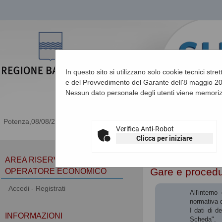
In questo sito si utilizzano solo cookie tecnici stre
e del Provvedimento del Garante dell'8 maggio 201
Nessun dato personale degli utenti viene memoriz
08/08/2026 14:02
Verifica Anti-Robot
Clicca per iniziare
Sei qui:
Home
AREA RISERVATA
Gare e proced
OPERATORE ECONOMICO
Accedi - Registrati
All'intern
normativa d
I dati di d
INFORMAZIONI
Scheda".