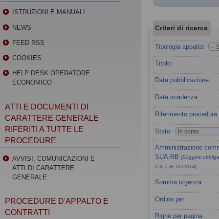
ISTRUZIONI E MANUALI
Criteri di ricerca
NEWS
FEED RSS
Tipologia appalto:
COOKIES
Titolo:
HELP DESK OPERATORE
Data pubblicazione :
ECONOMICO
Data scadenza :
ATTI E DOCUMENTI DI
Riferimento procedura 
CARATTERE GENERALE
RIFERITI A TUTTE LE
Stato:
PROCEDURE
Amministrazione commi
SUA-RB
(Soggetti obbligat
AVVISI, COMUNICAZIONI E
:
2-3, L.R. 26/2014)
ATTI DI CARATTERE
GENERALE
Somma urgenza :
Ordina per :
PROCEDURE D'APPALTO E
CONTRATTI
Righe per pagina :