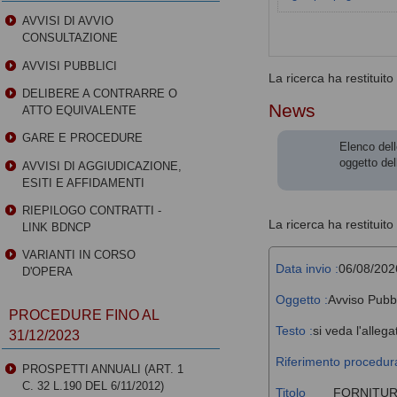
AVVISI DI AVVIO
CONSULTAZIONE
AVVISI PUBBLICI
La ricerca ha restituito 0
DELIBERE A CONTRARRE O
News
ATTO EQUIVALENTE
GARE E PROCEDURE
Elenco dell
oggetto del
AVVISI DI AGGIUDICAZIONE,
ESITI E AFFIDAMENTI
RIEPILOGO CONTRATTI -
La ricerca ha restituito 
LINK BDNCP
VARIANTI IN CORSO
Data invio :
06/08/202
D'OPERA
Oggetto :
Avviso Pubb
PROCEDURE FINO AL
Testo :
si veda l'allega
31/12/2023
Riferimento procedura
PROSPETTI ANNUALI (ART. 1
C. 32 L.190 DEL 6/11/2012)
Titolo
FORNITUR