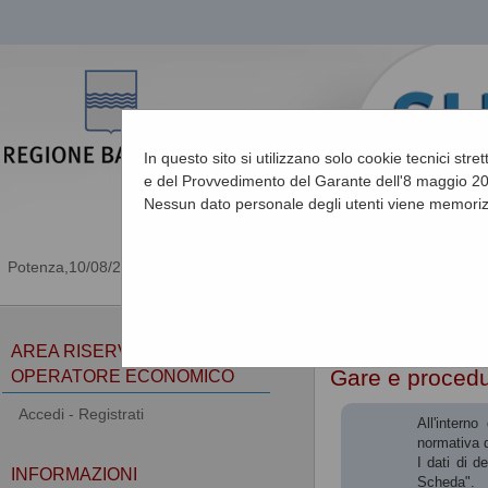
In questo sito si utilizzano solo cookie tecnici stre
e del Provvedimento del Garante dell'8 maggio 201
Nessun dato personale degli utenti viene memoriz
10/08/2026 13:44
Sei qui:
Home
AREA RISERVATA
Gare e proced
OPERATORE ECONOMICO
Accedi - Registrati
All'intern
normativa d
I dati di d
INFORMAZIONI
Scheda".