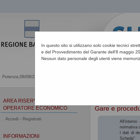
In questo sito si utilizzano solo cookie tecnici stre
e del Provvedimento del Garante dell'8 maggio 201
Nessun dato personale degli utenti viene memoriz
08/08/2026 15:47
Sei qui:
Home
AREA RISERVATA
Gare e proced
OPERATORE ECONOMICO
Accedi - Registrati
All'intern
normativa d
I dati di d
INFORMAZIONI
Scheda".