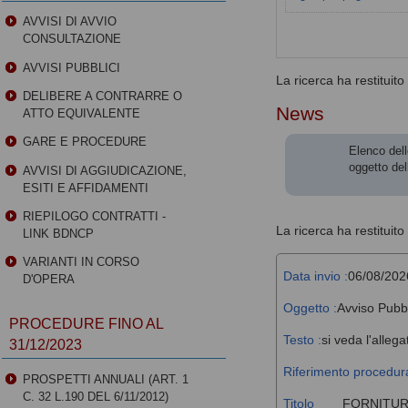
AVVISI DI AVVIO
CONSULTAZIONE
AVVISI PUBBLICI
La ricerca ha restituito 0
DELIBERE A CONTRARRE O
News
ATTO EQUIVALENTE
GARE E PROCEDURE
Elenco dell
oggetto del
AVVISI DI AGGIUDICAZIONE,
ESITI E AFFIDAMENTI
RIEPILOGO CONTRATTI -
La ricerca ha restituito 
LINK BDNCP
VARIANTI IN CORSO
Data invio :
06/08/202
D'OPERA
Oggetto :
Avviso Pubb
PROCEDURE FINO AL
Testo :
si veda l'allega
31/12/2023
Riferimento procedura
PROSPETTI ANNUALI (ART. 1
C. 32 L.190 DEL 6/11/2012)
Titolo
FORNITUR