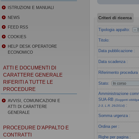
ISTRUZIONI E MANUALI
Criteri di ricerca
NEWS
FEED RSS
Tipologia appalto:
COOKIES
Titolo:
HELP DESK OPERATORE
Data pubblicazione :
ECONOMICO
Data scadenza :
ATTI E DOCUMENTI DI
Riferimento procedura 
CARATTERE GENERALE
RIFERITI A TUTTE LE
Stato:
PROCEDURE
Amministrazione commi
SUA-RB
(Soggetti obbligat
AVVISI, COMUNICAZIONI E
:
2-3, L.R. 26/2014)
ATTI DI CARATTERE
GENERALE
Somma urgenza :
Ordina per :
PROCEDURE D'APPALTO E
CONTRATTI
Righe per pagina :