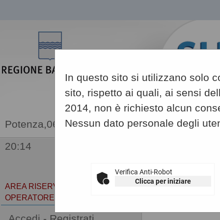
In questo sito si utilizzano solo
sito, rispetto ai quali, ai sensi 
2014, non è richiesto alcun conse
Nessun dato personale degli uten
06/08/2026
20:14
Sei qui:
Home
»
Informa
Verifica Anti-Robot
Clicca per iniziare
AREA RISERVATA
OPERATORE ECONOMICO
Istruzioni
Accedi - Registrati