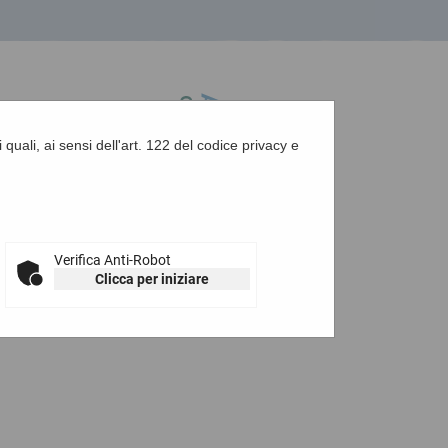
 quali, ai sensi dell'art. 122 del codice privacy e
A
-
A
-
|
Grafica
-
Testo
-
Alto contrasto
A
Verifica Anti-Robot
Clicca per iniziare