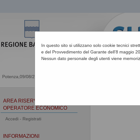
In questo sito si utilizzano solo cookie tecnici stre
e del Provvedimento del Garante dell'8 maggio 201
Nessun dato personale degli utenti viene memoriz
09/08/2026 12:33
Sei qui:
Home
»
Informa
AREA RISERVATA
OPERATORE ECONOMICO
Accedi - Registrati
INFORMAZIONI