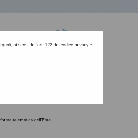
 quali, ai sensi dell'art. 122 del codice privacy e
A
-
A
-
|
Grafica
-
Testo
-
Alto contrasto
A
aforma telematica dell'Ente.