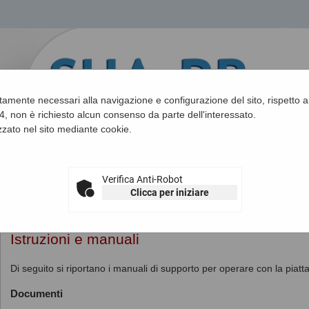
ettamente necessari alla navigazione e configurazione del sito, rispetto ai
, non è richiesto alcun consenso da parte dell'interessato.
zato nel sito mediante cookie.
Verifica Anti-Robot
Clicca per iniziare
Sei qui:
Home
»
Informazioni
»
Istruzioni e manuali
Istruzioni e manuali
Di seguito si riportano i manuali di supporto per operare con la piatt
Documenti