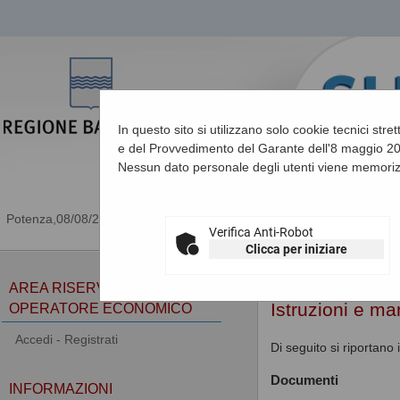
In questo sito si utilizzano solo cookie tecnici stre
e del Provvedimento del Garante dell'8 maggio 201
Nessun dato personale degli utenti viene memoriz
08/08/2026 23:54
Verifica Anti-Robot
Clicca per iniziare
Sei qui:
Home
»
Informa
AREA RISERVATA
Istruzioni e ma
OPERATORE ECONOMICO
Accedi - Registrati
Di seguito si riportano
Documenti
INFORMAZIONI