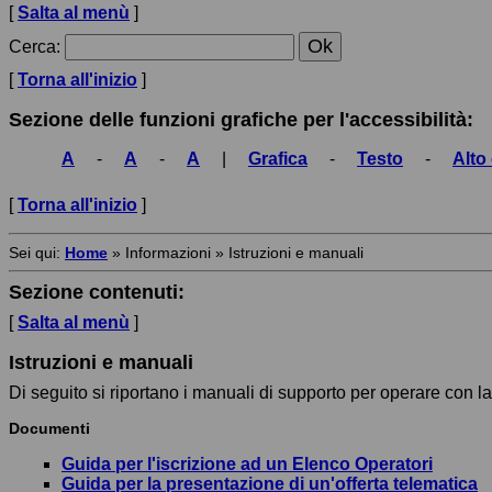
[
Salta al menù
]
Cerca
:
[
Torna all'inizio
]
Sezione delle funzioni grafiche per l'accessibilità:
A
-
A
-
A
|
Grafica
-
Testo
-
Alto
[
Torna all'inizio
]
Sei qui:
Home
»
Informazioni
»
Istruzioni e manuali
Sezione contenuti:
[
Salta al menù
]
Istruzioni e manuali
Di seguito si riportano i manuali di supporto per operare con la
Documenti
Guida per l'iscrizione ad un Elenco Operatori
Guida per la presentazione di un'offerta telematica