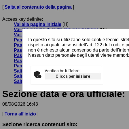
[
Salta al contenuto della pagina
]
Access key definite:
Vai alla pagina iniziale
[H]
Vai alla pagina di aiuto alla navigazione
[W]
Vai alla mappa del sito
[Y]
In questo sito si utilizzano solo cookie tecnici st
Passa al testo con caratteri di dimensione standard
[
rispetto ai quali, ai sensi dell'art. 122 del codi
Passa al testo con caratteri di dimensione grande
[B]
non è richiesto alcun consenso da parte dell'inter
Passa al testo con caratteri di dimensione molto gra
Nessun dato personale degli utenti viene memoriz
Passa alla visualizzazione grafica
[G]
Passa alla visualizzazione solo testo
[T]
Passa alla visualizzazione in alto contrasto e solo te
Salta alla ricerca di contenuti
Verifica Anti-Robot
[S]
Salta al menù
[1]
Clicca per iniziare
Salta al contenuto della pagina
[2]
Sezione data e ora ufficiale:
08/08/2026 16:43
[
Torna all'inizio
]
Sezione ricerca contenuti sito: