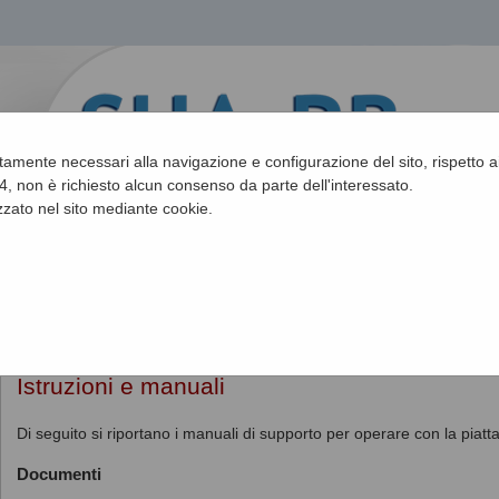
ettamente necessari alla navigazione e configurazione del sito, rispetto ai
, non è richiesto alcun consenso da parte dell'interessato.
zato nel sito mediante cookie.
Sei qui:
Home
»
Informazioni
»
Istruzioni e manuali
Istruzioni e manuali
Di seguito si riportano i manuali di supporto per operare con la piatt
Documenti