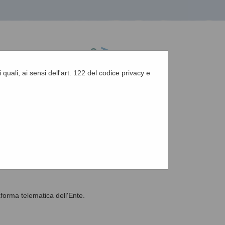
 quali, ai sensi dell'art. 122 del codice privacy e
A
-
A
-
|
Grafica
-
Testo
-
Alto contrasto
A
aforma telematica dell'Ente.