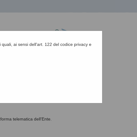
 quali, ai sensi dell'art. 122 del codice privacy e
A
-
A
-
|
Grafica
-
Testo
-
Alto contrasto
A
aforma telematica dell'Ente.