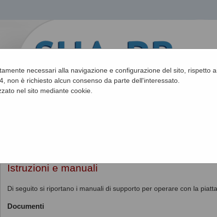
ettamente necessari alla navigazione e configurazione del sito, rispetto ai
, non è richiesto alcun consenso da parte dell'interessato.
zato nel sito mediante cookie.
Sei qui:
Home
»
Informazioni
»
Istruzioni e manuali
Istruzioni e manuali
Di seguito si riportano i manuali di supporto per operare con la piatt
Documenti