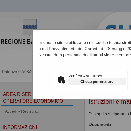
In questo sito si utilizzano solo cookie tecnici stre
e del Provvedimento del Garante dell'8 maggio 201
Nessun dato personale degli utenti viene memoriz
07/08/2026 16:38
Verifica Anti-Robot
Clicca per iniziare
Sei qui:
Home
»
Informa
AREA RISERVATA
Istruzioni e ma
OPERATORE ECONOMICO
Accedi - Registrati
Di seguito si riportano
Documenti
INFORMAZIONI