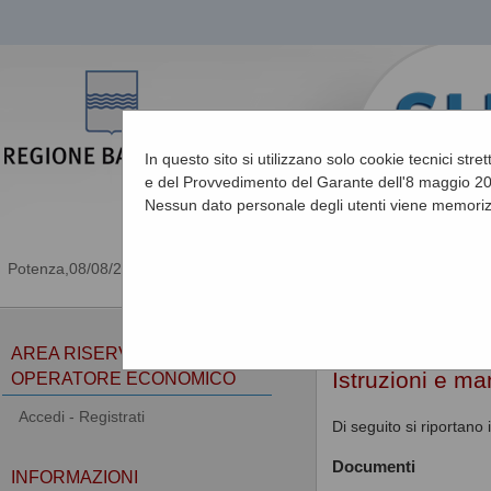
In questo sito si utilizzano solo cookie tecnici stre
e del Provvedimento del Garante dell'8 maggio 201
Nessun dato personale degli utenti viene memoriz
08/08/2026 23:55
Sei qui:
Home
»
Informa
AREA RISERVATA
Istruzioni e ma
OPERATORE ECONOMICO
Accedi - Registrati
Di seguito si riportano
Documenti
INFORMAZIONI