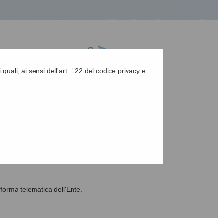
 quali, ai sensi dell'art. 122 del codice privacy e
A
-
A
-
|
Grafica
-
Testo
-
Alto contrasto
A
aforma telematica dell'Ente.