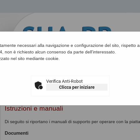
ettamente necessari alla navigazione e configurazione del sito, rispetto ai
, non è richiesto alcun consenso da parte dell'interessato.
zato nel sito mediante cookie.
Verifica Anti-Robot
Clicca per iniziare
Sei qui:
Home
»
Informazioni
»
Istruzioni e manuali
Istruzioni e manuali
Di seguito si riportano i manuali di supporto per operare con la piatt
Documenti