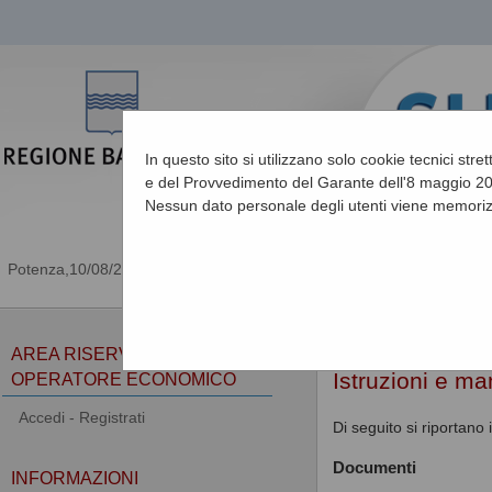
In questo sito si utilizzano solo cookie tecnici stre
e del Provvedimento del Garante dell'8 maggio 201
Nessun dato personale degli utenti viene memoriz
10/08/2026 12:06
Sei qui:
Home
»
Informa
AREA RISERVATA
Istruzioni e ma
OPERATORE ECONOMICO
Accedi - Registrati
Di seguito si riportano
Documenti
INFORMAZIONI