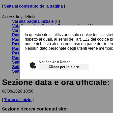
[
Salta al contenuto della pagina
]
Access key definite:
Vai alla pagina iniziale
[H]
Vai alla pagina di aiuto alla navigazione
[W]
Vai alla mappa del sito
[Y]
In questo sito si utilizzano solo cookie tecnici st
Passa al testo con caratteri di dimensione standard
[
rispetto ai quali, ai sensi dell'art. 122 del codi
Passa al testo con caratteri di dimensione grande
[B]
non è richiesto alcun consenso da parte dell'inter
Passa al testo con caratteri di dimensione molto gra
Nessun dato personale degli utenti viene memoriz
Passa alla visualizzazione grafica
[G]
Passa alla visualizzazione solo testo
[T]
Passa alla visualizzazione in alto contrasto e solo te
Salta alla ricerca di contenuti
Verifica Anti-Robot
[S]
Salta al menù
[1]
Clicca per iniziare
Salta al contenuto della pagina
[2]
Sezione data e ora ufficiale:
08/08/2026 10:50
[
Torna all'inizio
]
Sezione ricerca contenuti sito: