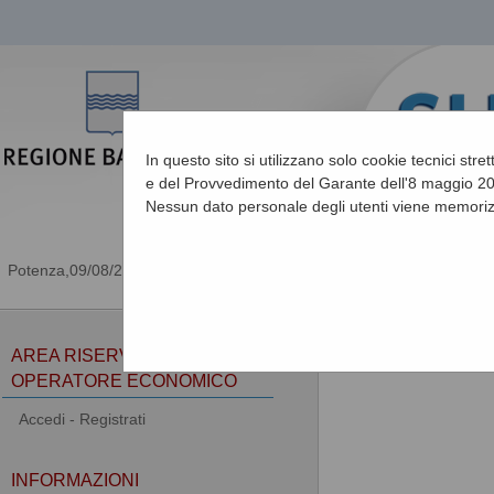
In questo sito si utilizzano solo cookie tecnici stre
e del Provvedimento del Garante dell'8 maggio 201
Nessun dato personale degli utenti viene memoriz
09/08/2026 16:58
Sei qui:
Home
»
Area ri
AREA RISERVATA
OPERATORE ECONOMICO
Accedi - Registrati
INFORMAZIONI