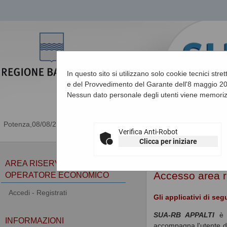
In questo sito si utilizzano solo cookie tecnici stre
e del Provvedimento del Garante dell'8 maggio 201
Nessun dato personale degli utenti viene memoriz
08/08/2026 05:36
Verifica Anti-Robot
Clicca per iniziare
Sei qui:
Home
»
Area ri
AREA RISERVATA
Accesso area r
OPERATORE ECONOMICO
Accedi - Registrati
Gli applicativi di se
SUA-RB APPALTI
è l
INFORMAZIONI
accompagna l'utente dal