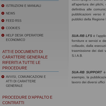
all'apertura dei plichi
ISTRUZIONI E MANUALI
definitiva alle comuni
NEWS
pubblicazioni verso il
pubblici della Regione B
FEED RSS
COOKIES
HELP DESK OPERATORE
SUA-RB LFS
è l'appli
ECONOMICO
forniture e servizi e d
collaudo, dalla esecuzi
trasmissione dei dati v
ATTI E DOCUMENTI DI
S.I.A.B.
CARATTERE GENERALE
RIFERITI A TUTTE LE
PROCEDURE
SUA-RB SUPPORT
è 
AVVISI, COMUNICAZIONI E
esempio, la pubblicazio
ATTI DI CARATTERE
lavoro dei diversi uffic
GENERALE
PROCEDURE D'APPALTO E
CONTRATTI