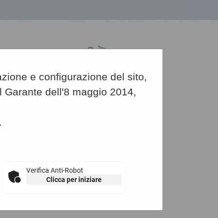
azione e configurazione del sito,
del Garante dell'8 maggio 2014,
.
Grafica
-
Testo
-
Alto contrasto
plicativi per la SUA-RB
Verifica Anti-Robot
Clicca per iniziare