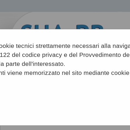
 cookie tecnici strettamente necessari alla navig
art. 122 del codice privacy e del Provvedimento 
 parte dell'interessato.
A
nti viene memorizzato nel sito mediante cookie
-
A
-
|
A
Sei qui:
Home
»
Area riservata stazione appaltante
»
Accesso agli ap
Accesso area riservata