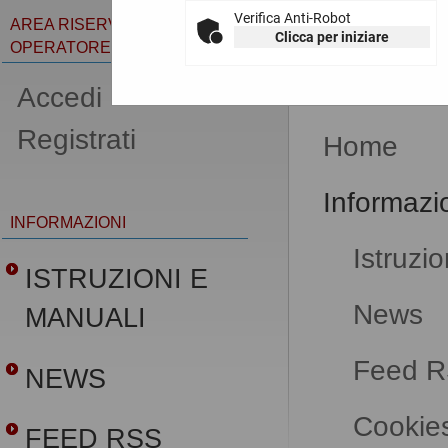
Verifica Anti-Robot
AREA RISERVATA
Clicca per iniziare
OPERATORE ECONOMICO
Mappa s
Accedi -
Registrati
Home
Informazi
INFORMAZIONI
Istruzi
ISTRUZIONI E
News
MANUALI
Feed 
NEWS
Cookie
FEED RSS