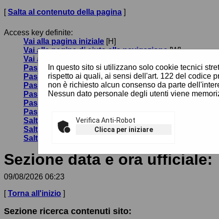
[
Salta al contenuto della pagina
]
Access key definite:
Vai alla pagina iniziale
[H]
Vai alla pagina di aiuto alla navigazione
[W]
Vai alla mappa del sito
[Y]
In questo sito si utilizzano solo cookie tecnici st
Passa al testo con caratteri di dimensione standard
[
rispetto ai quali, ai sensi dell'art. 122 del codi
Passa al testo con caratteri di dimensione grande
[B]
non è richiesto alcun consenso da parte dell'inter
Passa al testo con caratteri di dimensione molto gra
Nessun dato personale degli utenti viene memoriz
Passa alla visualizzazione grafica
[G]
Passa alla visualizzazione solo testo
[T]
Passa alla visualizzazione in alto contrasto e solo te
Salta alla ricerca di contenuti
Verifica Anti-Robot
[S]
Salta al menù
[1]
Clicca per iniziare
Salta al contenuto della pagina
[2]
Sezione data e ora ufficiale:
09/08/2026 06:23
[
Torna all'inizio
]
Sezione ricerca contenuti sito: