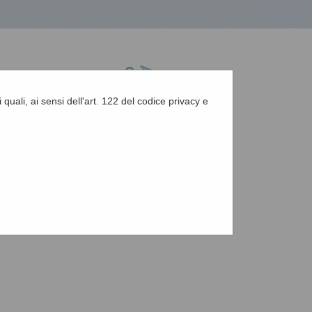
 quali, ai sensi dell'art. 122 del codice privacy e
A
-
A
-
|
Grafica
-
Testo
-
Alto contrasto
A