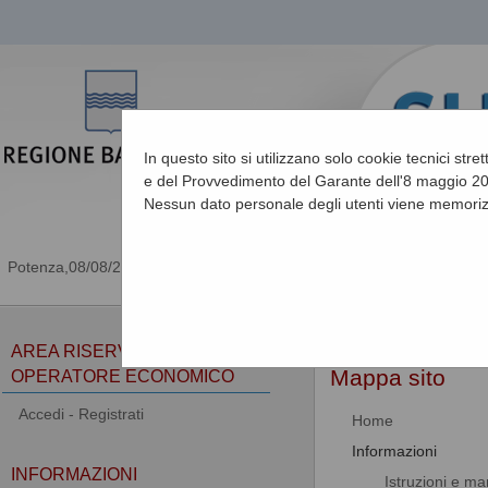
In questo sito si utilizzano solo cookie tecnici stre
e del Provvedimento del Garante dell'8 maggio 201
Nessun dato personale degli utenti viene memoriz
08/08/2026 23:55
Sei qui:
Home
»
Mappa 
AREA RISERVATA
Mappa sito
OPERATORE ECONOMICO
Accedi - Registrati
Home
Informazioni
INFORMAZIONI
Istruzioni e ma