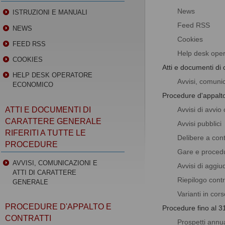
News
ISTRUZIONI E MANUALI
Feed RSS
NEWS
Cookies
FEED RSS
Help desk ope
COOKIES
Atti e documenti di c
HELP DESK OPERATORE
Avvisi, comunic
ECONOMICO
Procedure d'appalto
Avvisi di avvio
ATTI E DOCUMENTI DI
CARATTERE GENERALE
Avvisi pubblici
RIFERITI A TUTTE LE
Delibere a cont
PROCEDURE
Gare e proced
AVVISI, COMUNICAZIONI E
Avvisi di aggiu
ATTI DI CARATTERE
Riepilogo cont
GENERALE
Varianti in cor
PROCEDURE D'APPALTO E
Procedure fino al 3
CONTRATTI
Prospetti annua