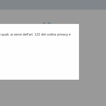
 quali, ai sensi dell'art. 122 del codice privacy e
A
-
A
-
|
Grafica
-
Testo
-
Alto contrasto
A