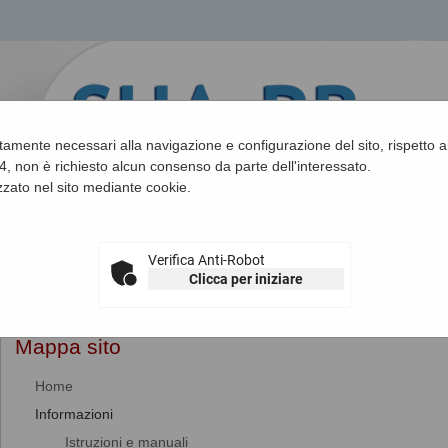
ettamente necessari alla navigazione e configurazione del sito, rispetto ai
, non è richiesto alcun consenso da parte dell'interessato.
zato nel sito mediante cookie.
Verifica Anti-Robot
Clicca per iniziare
Sei qui:
Home
»
Mappa del sito
Mappa sito
Home
Informazioni
Istruzioni e manuali