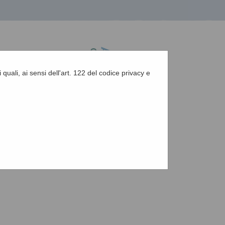
 quali, ai sensi dell'art. 122 del codice privacy e
A
-
A
-
|
Grafica
-
Testo
-
Alto contrasto
A