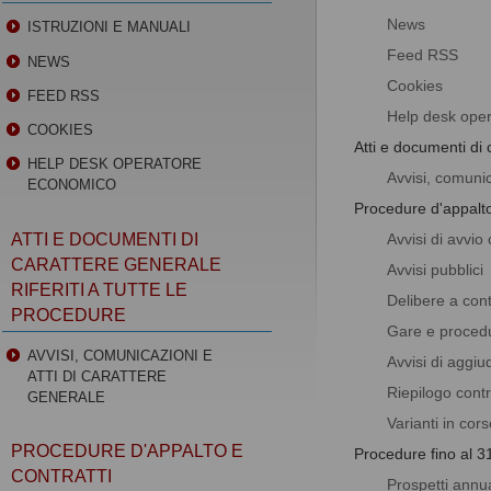
News
ISTRUZIONI E MANUALI
Feed RSS
NEWS
Cookies
FEED RSS
Help desk ope
COOKIES
Atti e documenti di c
HELP DESK OPERATORE
Avvisi, comunic
ECONOMICO
Procedure d'appalto
Avvisi di avvio
ATTI E DOCUMENTI DI
CARATTERE GENERALE
Avvisi pubblici
RIFERITI A TUTTE LE
Delibere a cont
PROCEDURE
Gare e proced
AVVISI, COMUNICAZIONI E
Avvisi di aggiu
ATTI DI CARATTERE
Riepilogo cont
GENERALE
Varianti in cor
PROCEDURE D'APPALTO E
Procedure fino al 3
CONTRATTI
Prospetti annua