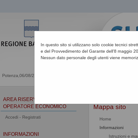
In questo sito si utilizzano solo cookie tecnici stre
e del Provvedimento del Garante dell'8 maggio 201
Nessun dato personale degli utenti viene memoriz
06/08/2026 07:49
Sei qui:
Home
»
Mappa 
AREA RISERVATA
Mappa sito
OPERATORE ECONOMICO
Accedi - Registrati
Home
Informazioni
INFORMAZIONI
Istruzioni e ma