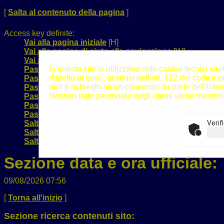
[
Salta al contenuto della pagina
]
Access key definite:
Vai alla pagina iniziale
[H]
Vai alla pagina di aiuto alla navigazione
[W]
Vai alla mappa del sito
[Y]
In questo sito si utilizzano solo cookie tecnici st
Passa al testo con caratteri di dimensione standard
[
rispetto ai quali, ai sensi dell'art. 122 del codi
Passa al testo con caratteri di dimensione grande
[B]
non è richiesto alcun consenso da parte dell'inter
Passa al testo con caratteri di dimensione molto gra
Nessun dato personale degli utenti viene memoriz
Passa alla visualizzazione grafica
[G]
Passa alla visualizzazione solo testo
[T]
Passa alla visualizzazione in alto contrasto e solo te
Salta alla ricerca di contenuti
[S]
Verif
Salta al menù
[1]
Salta al contenuto della pagina
[2]
Sezione data e ora ufficiale:
09/08/2026 07:56
[
Torna all'inizio
]
Sezione ricerca contenuti sito: