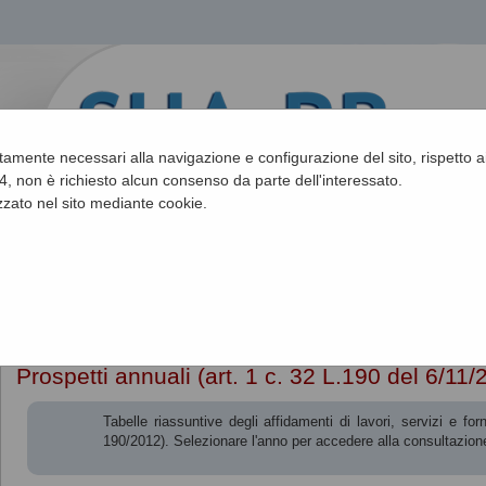
ettamente necessari alla navigazione e configurazione del sito, rispetto ai
, non è richiesto alcun consenso da parte dell'interessato.
zato nel sito mediante cookie.
Sei qui:
Home
»
Procedure fino al 31/12/2023
»
Prospetti annuali (ar
Prospetti annuali (art. 1 c. 32 L.190 del 6/11/
Tabelle riassuntive degli affidamenti di lavori, servizi e 
190/2012). Selezionare l'anno per accedere alla consultazione 