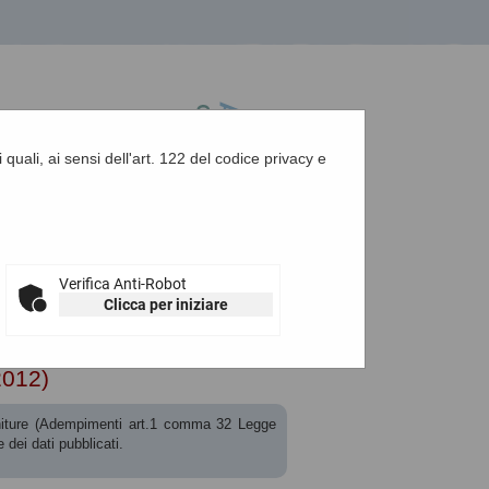
 quali, ai sensi dell'art. 122 del codice privacy e
A
-
A
-
|
Grafica
-
Testo
-
Alto contrasto
A
Verifica Anti-Robot
Clicca per iniziare
t. 1 c. 32 L.190 de...
2012)
forniture (Adempimenti art.1 comma 32 Legge
dei dati pubblicati.