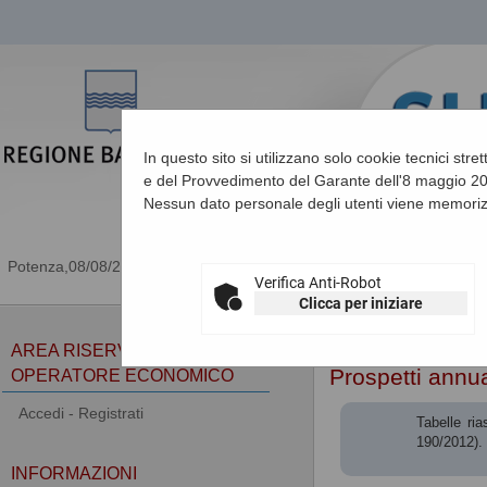
In questo sito si utilizzano solo cookie tecnici stre
e del Provvedimento del Garante dell'8 maggio 201
Nessun dato personale degli utenti viene memoriz
08/08/2026 09:15
Verifica Anti-Robot
Clicca per iniziare
Sei qui:
Home
»
Procedu
AREA RISERVATA
Prospetti annua
OPERATORE ECONOMICO
Accedi - Registrati
Tabelle ri
190/2012). 
INFORMAZIONI