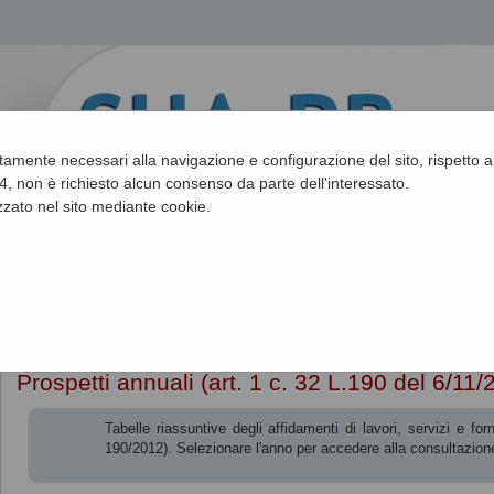
ettamente necessari alla navigazione e configurazione del sito, rispetto ai
, non è richiesto alcun consenso da parte dell'interessato.
zato nel sito mediante cookie.
Sei qui:
Home
»
Procedure fino al 31/12/2023
»
Prospetti annuali (ar
Prospetti annuali (art. 1 c. 32 L.190 del 6/11/
Tabelle riassuntive degli affidamenti di lavori, servizi e 
190/2012). Selezionare l'anno per accedere alla consultazione 