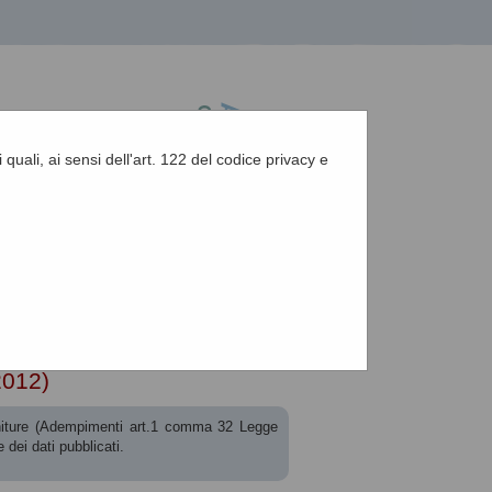
 quali, ai sensi dell'art. 122 del codice privacy e
A
-
A
-
|
Grafica
-
Testo
-
Alto contrasto
A
t. 1 c. 32 L.190 de...
2012)
forniture (Adempimenti art.1 comma 32 Legge
dei dati pubblicati.