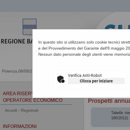
In questo sito si utilizzano solo cookie tecnici stre
e del Provvedimento del Garante dell'8 maggio 201
Nessun dato personale degli utenti viene memoriz
08/08/2026 11:56
Verifica Anti-Robot
Clicca per iniziare
Sei qui:
Home
»
Procedu
AREA RISERVATA
Prospetti annua
OPERATORE ECONOMICO
Accedi - Registrati
Tabelle ri
190/2012). 
INFORMAZIONI