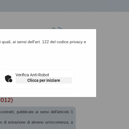
 quali, ai sensi dell'art. 122 del codice privacy e
A
-
A
-
|
Grafica
-
Testo
-
Alto contrasto
A
Verifica Anti-Robot
Clicca per iniziare
t. 1 c. 32 L.190 de...
2012)
ontratti, pubblicate ai sensi dell'articolo 1
aso di estrazione di almeno un'occorrenza, a