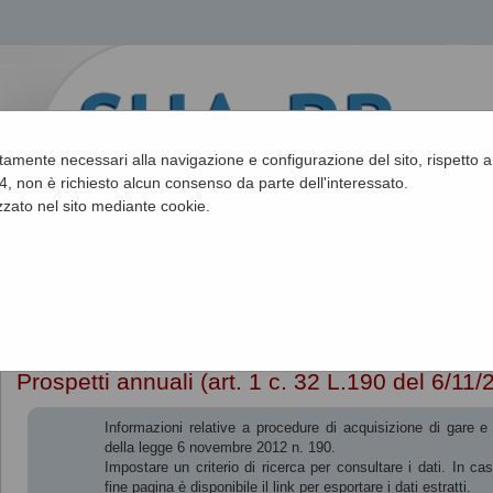
ettamente necessari alla navigazione e configurazione del sito, rispetto ai
, non è richiesto alcun consenso da parte dell'interessato.
zato nel sito mediante cookie.
Sei qui:
Home
»
Procedure fino al 31/12/2023
»
Prospetti annuali (ar
Prospetti annuali (art. 1 c. 32 L.190 del 6/11/
Informazioni relative a procedure di acquisizione di gare e c
della legge 6 novembre 2012 n. 190.
Impostare un criterio di ricerca per consultare i dati. In c
fine pagina è disponibile il link per esportare i dati estratti.